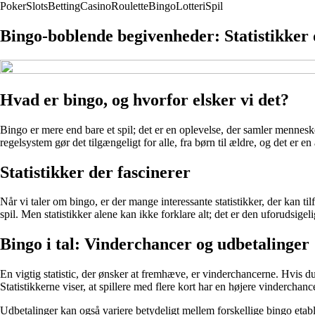
Poker
Slots
Betting
Casino
Roulette
Bingo
Lotteri
Spil
Bingo-boblende begivenheder: Statistikker
Hvad er bingo, og hvorfor elsker vi det?
Bingo er mere end bare et spil; det er en oplevelse, der samler mennesk
regelsystem gør det tilgængeligt for alle, fra børn til ældre, og det er en a
Statistikker der fascinerer
Når vi taler om bingo, er der mange interessante statistikker, der kan tilf
spil. Men statistikker alene kan ikke forklare alt; det er den uforudsigel
Bingo i tal: Vinderchancer og udbetalinger
En vigtig statistic, der ønsker at fremhæve, er vinderchancerne. Hvis du
Statistikkerne viser, at spillere med flere kort har en højere vindercha
Udbetalinger kan også variere betydeligt mellem forskellige bingo etabler