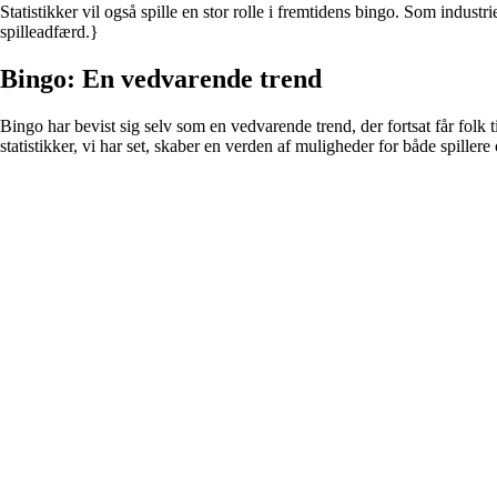
Statistikker vil også spille en stor rolle i fremtidens bingo. Som indust
spilleadfærd.}
Bingo: En vedvarende trend
Bingo har bevist sig selv som en vedvarende trend, der fortsat får folk ti
statistikker, vi har set, skaber en verden af muligheder for både spillere