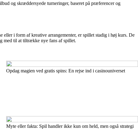
e, tilbud og skræddersyede turneringer, baseret på præferencer og
 eller i form af kreative arrangementer, er spillet stadig i høj kurs. De
 med til at tiltrække nye fans af spillet.
Opdag magien ved gratis spins: En rejse ind i casinouniverset
Myte eller fakta: Spil handler ikke kun om held, men også strategi