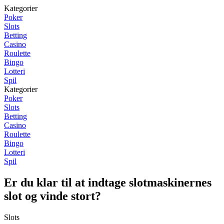
Kategorier
Poker
Slots
Betting
Casino
Roulette
Bingo
Lotteri
Spil
Kategorier
Poker
Slots
Betting
Casino
Roulette
Bingo
Lotteri
Spil
Er du klar til at indtage slotmaskinernes
slot og vinde stort?
Slots