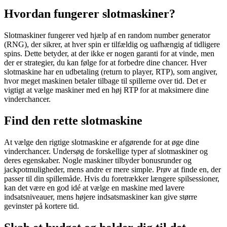
Hvordan fungerer slotmaskiner?
Slotmaskiner fungerer ved hjælp af en random number generator
(RNG), der sikrer, at hver spin er tilfældig og uafhængig af tidligere
spins. Dette betyder, at der ikke er nogen garanti for at vinde, men
der er strategier, du kan følge for at forbedre dine chancer. Hver
slotmaskine har en udbetaling (return to player, RTP), som angiver,
hvor meget maskinen betaler tilbage til spillerne over tid. Det er
vigtigt at vælge maskiner med en høj RTP for at maksimere dine
vinderchancer.
Find den rette slotmaskine
At vælge den rigtige slotmaskine er afgørende for at øge dine
vinderchancer. Undersøg de forskellige typer af slotmaskiner og
deres egenskaber. Nogle maskiner tilbyder bonusrunder og
jackpotmuligheder, mens andre er mere simple. Prøv at finde en, der
passer til din spillemåde. Hvis du foretrækker længere spilsessioner,
kan det være en god idé at vælge en maskine med lavere
indsatsniveauer, mens højere indsatsmaskiner kan give større
gevinster på kortere tid.