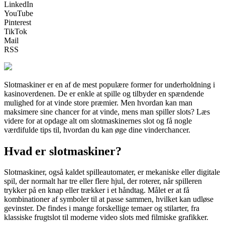
LinkedIn
YouTube
Pinterest
TikTok
Mail
RSS
Slotmaskiner er en af de mest populære former for underholdning i
kasinoverdenen. De er enkle at spille og tilbyder en spændende
mulighed for at vinde store præmier. Men hvordan kan man
maksimere sine chancer for at vinde, mens man spiller slots? Læs
videre for at opdage alt om slotmaskinernes slot og få nogle
værdifulde tips til, hvordan du kan øge dine vinderchancer.
Hvad er slotmaskiner?
Slotmaskiner, også kaldet spilleautomater, er mekaniske eller digitale
spil, der normalt har tre eller flere hjul, der roterer, når spilleren
trykker på en knap eller trækker i et håndtag. Målet er at få
kombinationer af symboler til at passe sammen, hvilket kan udløse
gevinster. De findes i mange forskellige temaer og stilarter, fra
klassiske frugtslot til moderne video slots med filmiske grafikker.