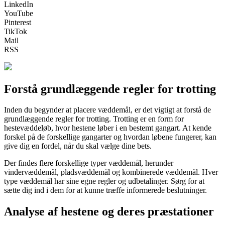
LinkedIn
YouTube
Pinterest
TikTok
Mail
RSS
Forstå grundlæggende regler for trotting
Inden du begynder at placere væddemål, er det vigtigt at forstå de
grundlæggende regler for trotting. Trotting er en form for
hestevæddeløb, hvor hestene løber i en bestemt gangart. At kende
forskel på de forskellige gangarter og hvordan løbene fungerer, kan
give dig en fordel, når du skal vælge dine bets.
Der findes flere forskellige typer væddemål, herunder
vindervæddemål, pladsvæddemål og kombinerede væddemål. Hver
type væddemål har sine egne regler og udbetalinger. Sørg for at
sætte dig ind i dem for at kunne træffe informerede beslutninger.
Analyse af hestene og deres præstationer